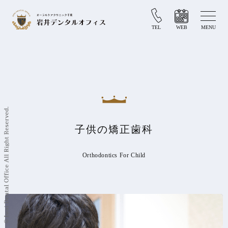
TEL
WEB
MENU
子供の矯正歯科
Orthodontics For Child