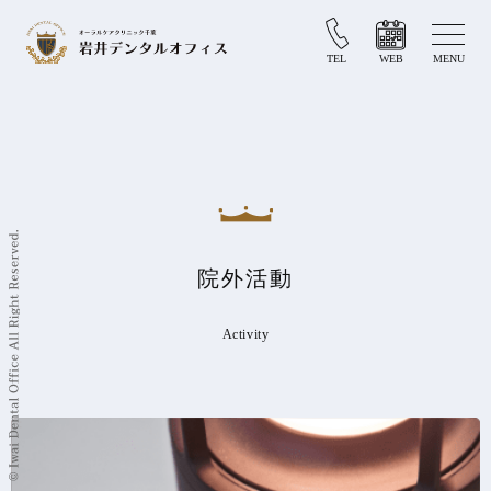
TEL
WEB
MENU
院外活動
Activity